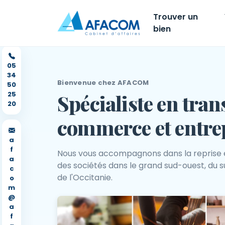
Trouver un
bien
05
34
Bienvenue chez AFACOM
50
25
Spécialiste en tran
20
commerce et entre
a
f
Nous vous accompagnons dans la reprise 
a
des sociétés dans le grand sud-ouest, du s
c
de l'Occitanie.
o
m
@
a
f