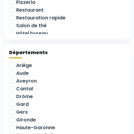
Pizzeria
Restaurant
Restauration rapide
Salon de thé
Hôtel bureau
Hôtel Restaurant
Commerce de détail
Départements
Alimentation
Supérette
Ariège
Droit au bail
Aude
Immeuble commercial / mixte
Aveyron
Murs commerciaux libres
Cantal
Terrain
Drôme
Murs commerciaux loués
Gard
Epicerie - Primeur
Gers
Terminal de cuisson
Gironde
Camping
Haute-Garonne