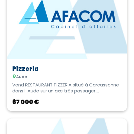
Menuiserie
Ets Artisanat & Bâtiment
PME / PMI
Pizzeria
Aude
Vend RESTAURANT PIZZERIA situé à Carcassonne
dans l’ Aude sur un axe très passager.
Parfaiteme...
67 000 €