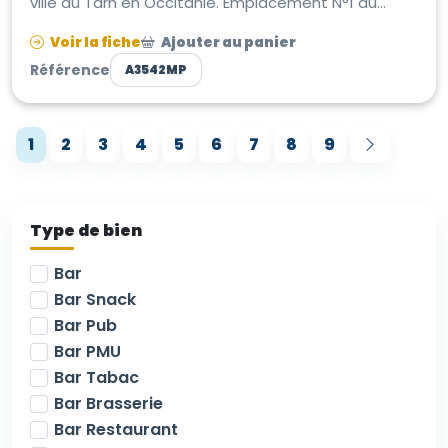
ville du Tarn en Occitanie. Emplacement N°1 au
cœur d’une rue commerçante très ...
Voir la fiche
Ajouter au panier
Référence
A3542MP
1
2
3
4
5
6
7
8
9
Type de bien
Bar
Bar Snack
Bar Pub
Bar PMU
Bar Tabac
Bar Brasserie
Bar Restaurant