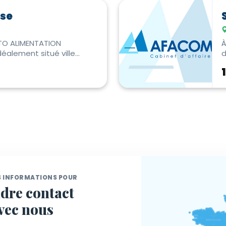
sse
TO ALIMENTATION
À
éalement situé ville
d
de en Occitanie ...
d
S INFORMATIONS POUR
dre contact
vec nous