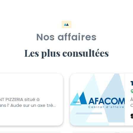
Nos affaires
Les plus consultées
 PIZZERIA situé à
À
s l’ Aude sur un axe très
C
Parfaiteme...
E