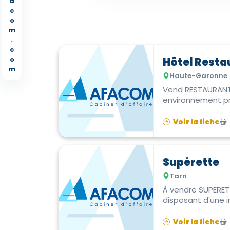
a
c
o
m
.
c
o
Hôtel Resta
m
Haute-Garonne
Vend RESTAURANT
environnement pr
terrain, ...
Voir la fiche
Supérette
Tarn
À vendre SUPERET
disposant d'une i
Voir la fiche