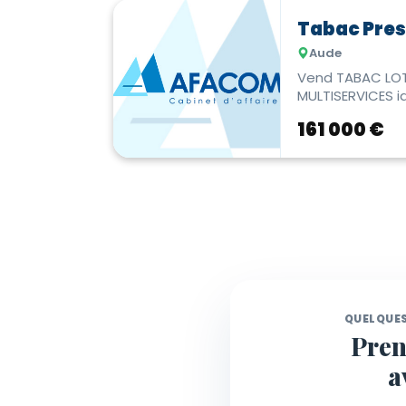
Tabac Pre
Aude
Vend TABAC LO
MULTISERVICES id
moyenne de l' Au
161 000 €
QUELQUE
Pren
a