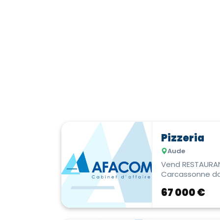
Pizzeria
Aude
Vend RESTAURANT
Carcassonne dan
passager. 
67 000 €