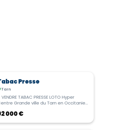
Tabac Presse
Tarn
 VENDRE TABAC PRESSE LOTO Hyper
entre Grande ville du Tarn en Occitanie.
mplacement N°1 au cœu...
92 000 €