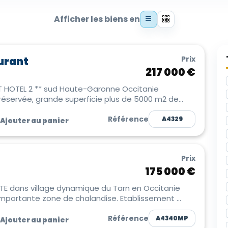
Afficher les biens en
Prix
urant
217 000 €
 HOTEL 2 ** sud Haute-Garonne Occitanie
éservée, grande superficie plus de 5000 m2 de
Référence
A4329
Ajouter au panier
Prix
175 000 €
TE dans village dynamique du Tarn en Occitanie
mportante zone de chalandise. Etablissement ...
Référence
A4340MP
Ajouter au panier