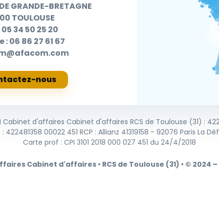
 DE GRANDE-BRETAGNE
300 TOULOUSE
:
05 34 50 25 20
e :
06 86 27 61 67
om@afacom.com
ntactez-nous
abinet d'affaires Cabinet d'affaires RCS de Toulouse (31) : 42
T : 422481358 00022 451 RCP : Allianz 41319158 - 92076 Paris La Dé
Carte prof : CPI 3101 2018 000 027 451 du 24/4/2018
aires Cabinet d'affaires • RCS de Toulouse (31) • © 2024 –