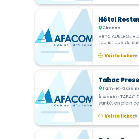
Hôtel Resta
Gironde
Vend AUBERGE RES
Voir la fiche
Tabac Pres
Tarn-et-Garonn
À vendre TABAC PR
santé, en plein c
Voir la fiche