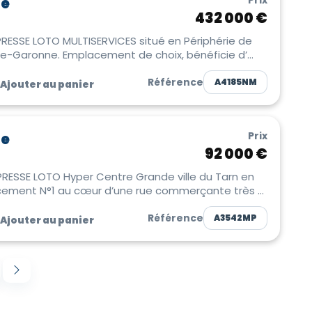
Prix
se
432 000 €
RESSE LOTO MULTISERVICES situé en Périphérie de
Toulouse en Haute-Garonne. Emplacement de choix, bénéficie d’...
Référence
A4185NM
Ajouter au panier
Prix
se
92 000 €
RESSE LOTO Hyper Centre Grande ville du Tarn en
cement N°1 au cœur d’une rue commerçante très ...
Référence
A3542MP
Ajouter au panier