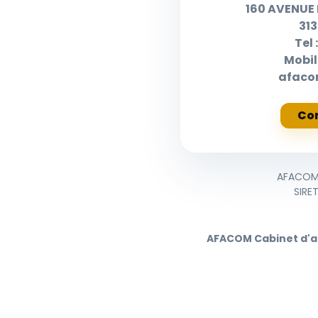
160 AVENUE
31
Tel 
Mobil
afac
Co
AFACOM C
SIRE
AFACOM Cabinet d'aff