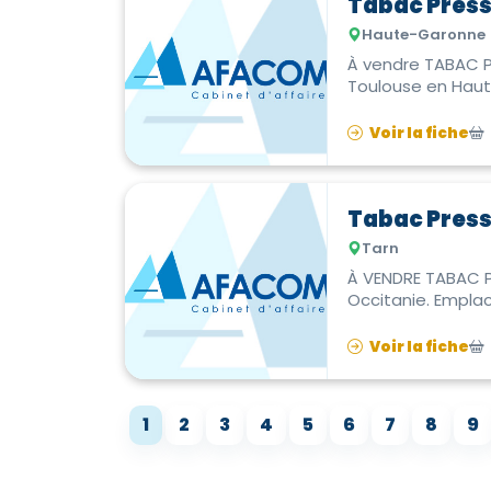
Tabac Pres
Haute-Garonne
À vendre TABAC P
Voir la fiche
Tabac Pres
Tarn
À VENDRE TABAC P
Occitanie. Empla
Voir la fiche
1
2
3
4
5
6
7
8
9