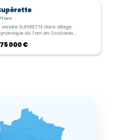
Supérette
Tarn
 vendre SUPERETTE dans village
ynamique du Tarn en Occitanie
isposant d'une importante zone de c...
175 000 €