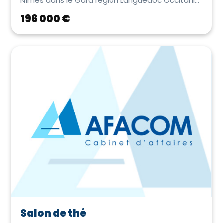
Nîmes dans le Gard région Languedoc Occitanie.
Très joli e...
196 000 €
Salon de thé