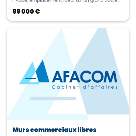
l' Aude, emplacement idéal sur un grand boule...
89 000 €
Murs commerciaux libres