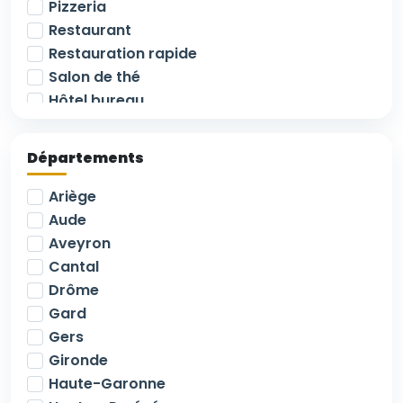
Pizzeria
Restaurant
Restauration rapide
Salon de thé
Hôtel bureau
Hôtel Restaurant
Commerce de détail
Départements
Alimentation
Supérette
Ariège
Droit au bail
Aude
Immeuble commercial / mixte
Aveyron
Murs commerciaux libres
Cantal
Terrain
Drôme
Murs commerciaux loués
Gard
Epicerie - Primeur
Gers
Terminal de cuisson
Gironde
Camping
Haute-Garonne