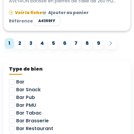
AVEYRON Bâtisse en pierres de taille de 260 m2
entièrement restauré dans le re...
Voir la fiche
Ajouter au panier
Référence
A4359FF
1
2
3
4
5
6
7
8
9
Type de bien
Bar
Bar Snack
Bar Pub
Bar PMU
Bar Tabac
Bar Brasserie
Bar Restaurant