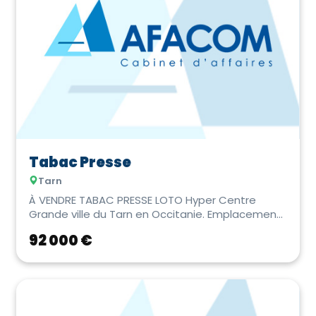
Menuiserie
Ets Artisanat & Bâtiment
PME / PMI
Tabac Presse
Tarn
À VENDRE TABAC PRESSE LOTO Hyper Centre
Grande ville du Tarn en Occitanie. Emplacement
N°1 au cœu...
92 000 €