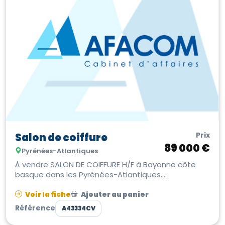
Prix
Salon de coiffure
89 000 €
Pyrénées-Atlantiques
À vendre SALON DE COIFFURE H/F à Bayonne côte
basque dans les Pyrénées-Atlantiques.
Opportunité, idéalement situé, exploité de...
Voir la fiche
Ajouter au panier
Référence
A43334CV