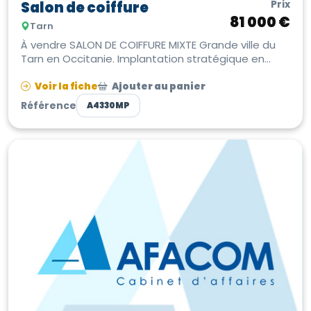
Prix
Salon de coiffure
81 000 €
Tarn
À vendre SALON DE COIFFURE MIXTE Grande ville du
Tarn en Occitanie. Implantation stratégique en
centre-ville avec parkings à p...
Voir la fiche
Ajouter au panier
Référence
A4330MP