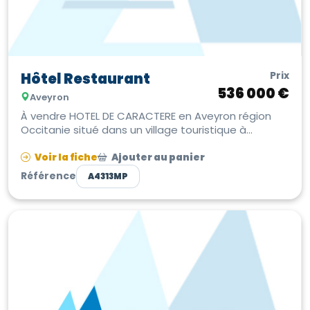
Prix
Hôtel Restaurant
536 000 €
Aveyron
À vendre HOTEL DE CARACTERE en Aveyron région
Occitanie situé dans un village touristique à
seulement 1h40 de l'aéroport de To...
Voir la fiche
Ajouter au panier
Référence
A4313MP